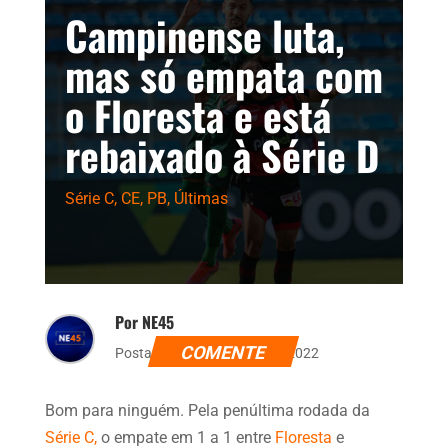
Campinense luta,
mas só empata com
o Floresta e está
rebaixado à Série D
Série C
,
CE
,
PB
,
Últimas
Por NE45
COMENTE
Postado dia 7 de agosto de 2022
Bom para ninguém. Pela penúltima rodada da
Série C,
o empate em 1 a 1 entre
Floresta
e