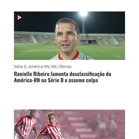
Série D
,
América-RN
,
RN
,
Últimas
Ranielle Ribeiro lamenta desclassificação do
América-RN na Série D e assume culpa