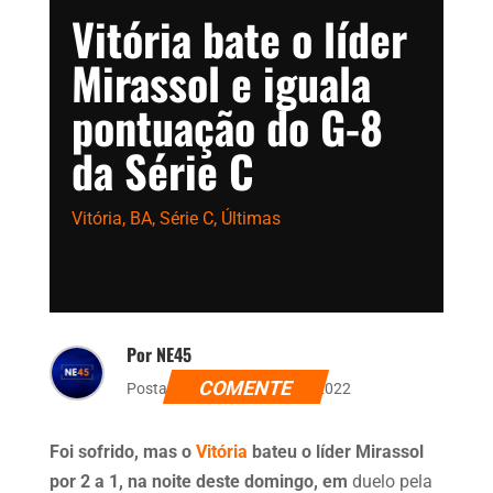
Vitória bate o líder
Mirassol e iguala
pontuação do G-8
da Série C
Vitória
,
BA
,
Série C
,
Últimas
Por NE45
COMENTE
Postado dia 7 de agosto de 2022
Foi sofrido, mas o
Vitória
bateu o líder Mirassol
por 2 a 1, na noite deste domingo, em
duelo pela