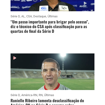
Série D
,
AL
,
CSA
,
Destaque
,
Últimas
“Um passo importante para brigar pelo acesso”,
diz o técnico do CSA após classificação para as
quartas de final da Série D
Série D
,
América-RN
,
RN
,
Últimas
Ranielle Ribeiro lamenta desclassificação do