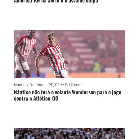
América-RN na Série D e assume culpa
Náutico
,
Destaque
,
PE
,
Série B
,
Últimas
Náutico não terá o volante Wenderson para o jogo
contra o Atlético-GO