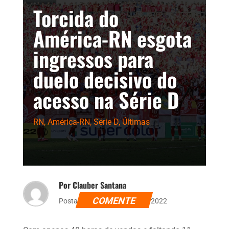
Torcida do
América-RN esgota
ingressos para
duelo decisivo do
acesso na Série D
RN
,
América-RN
,
Série D
,
Últimas
Por Clauber Santana
COMENTE
Postado dia 17 de agosto de 2022