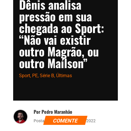
Dênis analisa
pressão em sua
chegada ao Sport:
“Não vai existir
outro Magrão, ou
outro Maílson”
Sport
,
PE
,
Série B
,
Últimas
Por Pedro Maranhão
COMENTE
Postado dia 22 de agosto de 2022