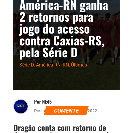
América-RN ganha
2 retornos para
jogo do acesso
contra Caxias-RS,
pela Série D
Série D
,
América-RN
,
RN
,
Últimas
Por NE45
COMENTE
Postado dia 26 de agosto de 2022
Dragão conta com retorno de