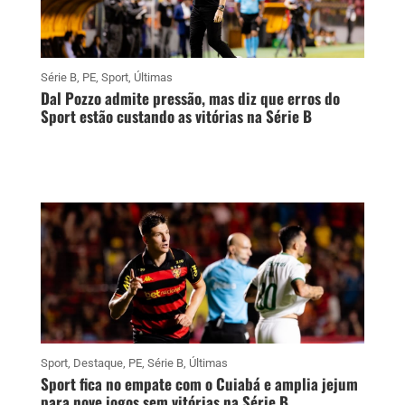
Série B
,
PE
,
Sport
,
Últimas
Dal Pozzo admite pressão, mas diz que erros do
Sport estão custando as vitórias na Série B
Sport
,
Destaque
,
PE
,
Série B
,
Últimas
Sport fica no empate com o Cuiabá e amplia jejum
para nove jogos sem vitórias na Série B