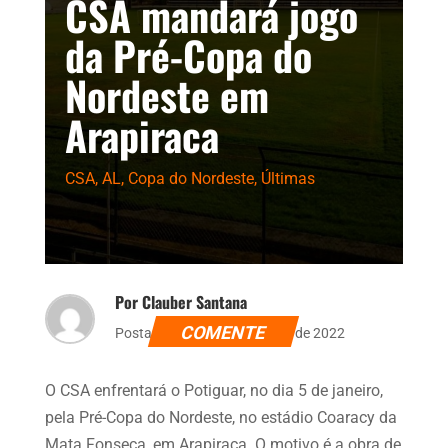
CSA mandará jogo
da Pré-Copa do
Nordeste em
Arapiraca
CSA
,
AL
,
Copa do Nordeste
,
Últimas
Por Clauber Santana
COMENTE
Postado dia 14 de dezembro de 2022
O CSA enfrentará o Potiguar, no dia 5 de janeiro,
pela Pré-Copa do Nordeste, no estádio Coaracy da
Mata Fonseca, em Arapiraca. O motivo é a obra de