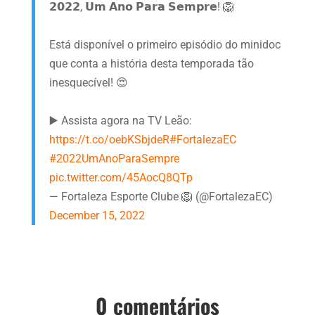
𝟮𝟬𝟮𝟮, 𝗨𝗺 𝗔𝗻𝗼 𝗣𝗮𝗿𝗮 𝗦𝗲𝗺𝗽𝗿𝗲! 🦁
Está disponível o primeiro episódio do minidoc
que conta a história desta temporada tão
inesquecível! 😍
▶️ Assista agora na TV Leão:
https://t.co/oebKSbjdeR
#FortalezaEC
#2022UmAnoParaSempre
pic.twitter.com/45AocQ8QTp
— Fortaleza Esporte Clube 🦁 (@FortalezaEC)
December 15, 2022
0 comentários