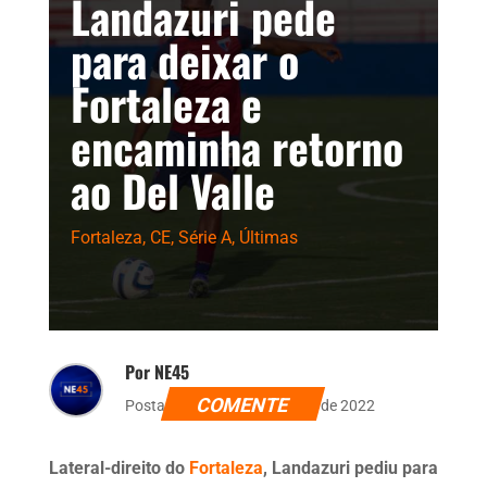
Landazuri pede
para deixar o
Fortaleza e
encaminha retorno
ao Del Valle
Fortaleza
,
CE
,
Série A
,
Últimas
Por NE45
COMENTE
Postado dia 15 de dezembro de 2022
Lateral-direito do
Fortaleza
, Landazuri pediu para