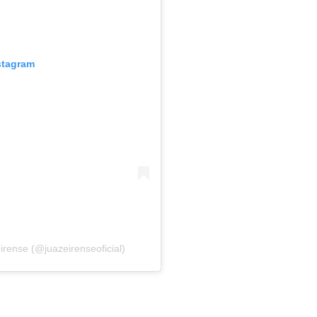
stagram
rense (@juazeirenseoficial)