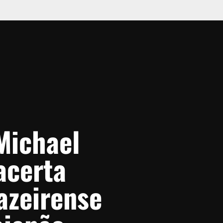
Michael
acerta
azeirense