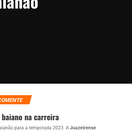
aianão
COMENTE
 baiano na carreira
ianão para a temporada 2023. A
Juazeirense