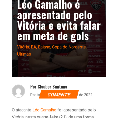
Léo Gamalho é
apresentado pelo
Vitória e evita falar
em meta de gols
Vitória
,
BA
,
Baiano
,
Copa do Nordeste
,
Últimas
Por Clauber Santana
COMENTE
Postado dia 21 de dezembro de 2022
O atacante
Léo Gamalho
foi apresentado pelo
Vitória, nesta quarta-feira (21), de uma forma