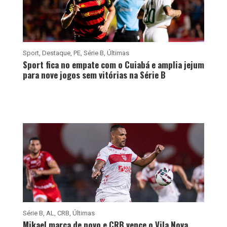
Sport
,
Destaque
,
PE
,
Série B
,
Últimas
Sport fica no empate com o Cuiabá e amplia jejum
para nove jogos sem vitórias na Série B
Série B
,
AL
,
CRB
,
Últimas
Mikael marca de novo e CRB vence o Vila Nova