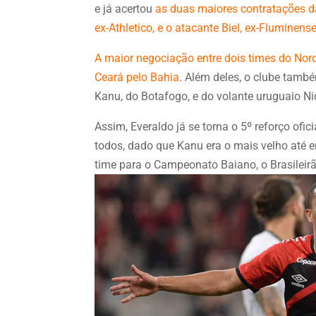
e já acertou
as
duas maiores contratações da 
ex-Athletico, e o atacante Biel, ex-Fluminens
A maior negociação entre dois times do Nor
Ceará pelo Bahia
. Além deles, o clube tam
Kanu, do Botafogo, e do volante uruguaio Ni
Assim, Everaldo já se torna o 5º reforço ofi
todos, dado que Kanu era o mais velho até
time para o Campeonato Baiano, o Brasileirã