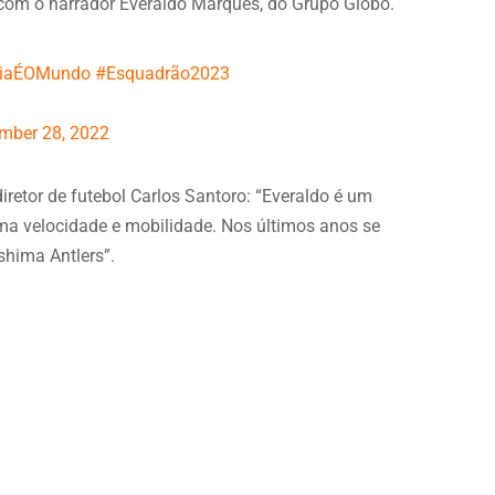
com o narrador Everaldo Marques, do Grupo Globo.
iaÉOMundo
#Esquadrão2023
mber 28, 2022
retor de futebol Carlos Santoro: “Everaldo é um
tima velocidade e mobilidade. Nos últimos anos se
shima Antlers”.