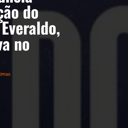
ção do
 Everaldo,
va no
timas