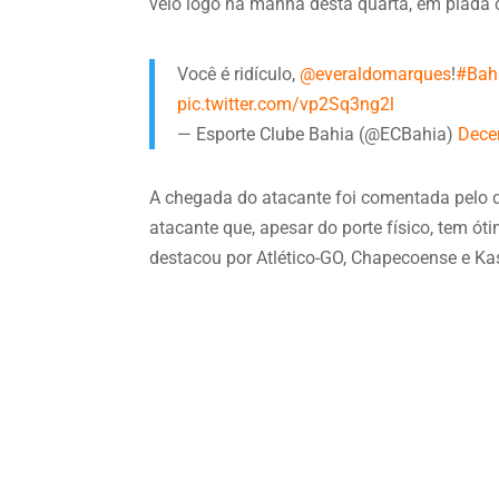
veio logo na manhã desta quarta, em piada 
Você é ridículo,
@everaldomarques
!
#Bah
pic.twitter.com/vp2Sq3ng2l
— Esporte Clube Bahia (@ECBahia)
Dece
A chegada do atacante foi comentada pelo di
atacante que, apesar do porte físico, tem ó
destacou por Atlético-GO, Chapecoense e Ka