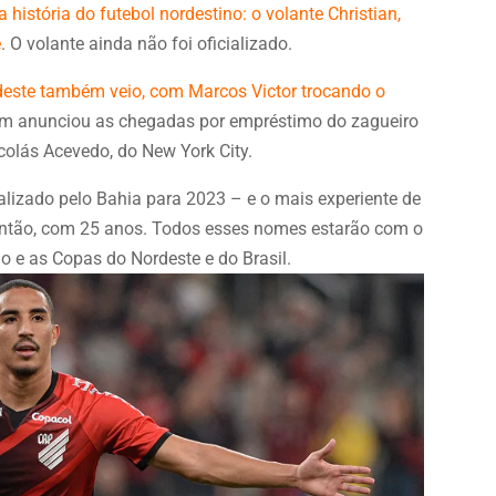
história do futebol nordestino: o volante Christian,
e
. O volante ainda não foi oficializado.
deste também veio, com Marcos Victor trocando o
bém anunciou as chegadas por empréstimo do zagueiro
colás Acevedo, do New York City.
cializado pelo Bahia para 2023 – e o mais experiente de
 então, com 25 anos. Todos esses nomes estarão com o
o e as Copas do Nordeste e do Brasil.