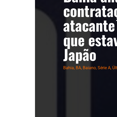
contrata
atacante
que esta
Japão
Bahia
,
BA
,
Baiano
,
Série A
,
Úl