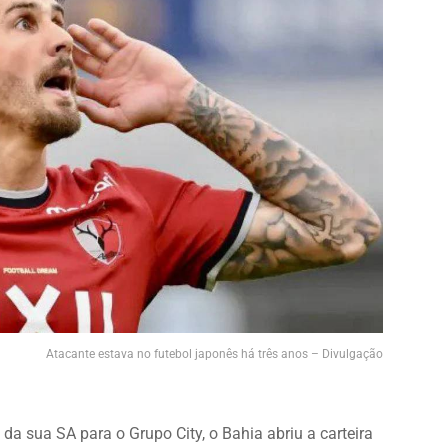
Atacante estava no futebol japonês há três anos – Divulgação
da sua SA para o Grupo City, o Bahia abriu a carteira