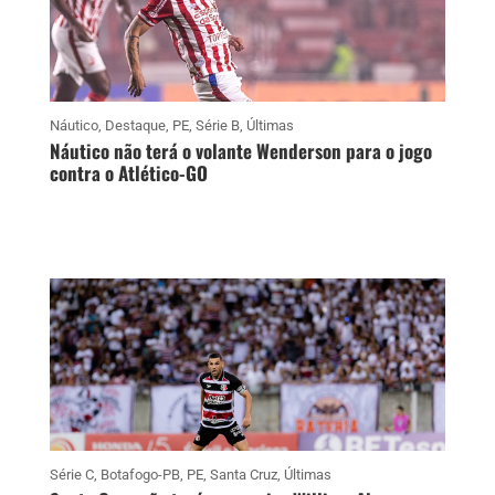
Náutico
,
Destaque
,
PE
,
Série B
,
Últimas
Náutico não terá o volante Wenderson para o jogo
contra o Atlético-GO
Série C
,
Botafogo-PB
,
PE
,
Santa Cruz
,
Últimas