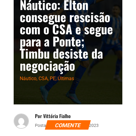
Náutico: Elton
consegue rescisão
com o CSA e segue
para a Ponte;
Timbu desiste da
negociação
Náutico
,
CSA
,
PE
,
Últimas
Por Vittória Fialho
COMENTE
Postado dia 20 de janeiro de 2023