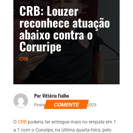
CRB: Louzer
reconhece atuação
abaixo contra o
Coruripe
CRB
Por Vittória Fialho
COMENTE
Postado dia 26 de janeiro de 2023
O
CRB
poderia ter entregue mais no empate em 1
a 1 com o Coruripe, na última quarta-feira, pelo