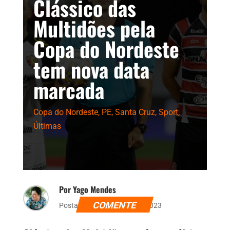
Clássico das
Multidões pela
Copa do Nordeste
tem nova data
marcada
Copa do Nordeste
,
PE
,
Santa Cruz
,
Sport
,
Últimas
Por Yago Mendes
COMENTE
Postado dia 2 de março de 2023