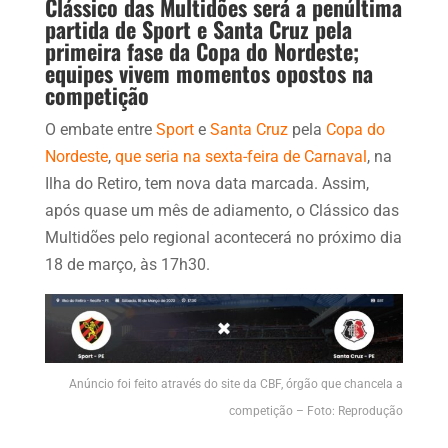
Clássico das Multidões será a penúltima
partida de Sport e Santa Cruz pela
primeira fase da Copa do Nordeste;
equipes vivem momentos opostos na
competição
O embate entre
Sport
e
Santa Cruz
pela
Copa do
Nordeste
,
que seria na sexta-feira de Carnaval
, na
Ilha do Retiro, tem nova data marcada. Assim,
após quase um mês de adiamento, o Clássico das
Multidões pelo regional acontecerá no próximo dia
18 de março, às 17h30.
Anúncio foi feito através do site da CBF, órgão que chancela a
competição – Foto: Reprodução