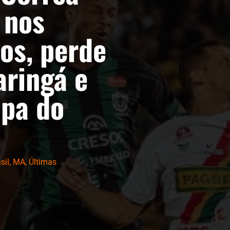
 nos
os, perde
aringá e
opa do
sil
,
MA
,
Últimas