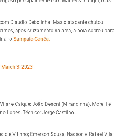
oi perigoso principalmente com Matheus Bianqui, mas
 com Cláudio Cebolinha. Mas o atacante chutou
scimos, após cruzamento na área, a bola sobrou para
minar o
Sampaio Corrêa.
)
March 3, 2023
Vilar e Caíque; João Denoni (Mirandinha), Morelli e
no Lopes. Técnico: Jorge Castilho.
écio e Vitinho; Emerson Souza, Nadson e Rafael Vila