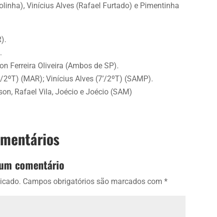
linha), Vinícius Alves (Rafael Furtado) e Pimentinha
.
).
.
n Ferreira Oliveira (Ambos de SP).
’/2ºT) (MAR); Vinícius Alves (7’/2ºT) (SAMP).
n, Rafael Vila, Joécio e Joécio (SAM)
omentários
 um comentário
icado.
Campos obrigatórios são marcados com
*