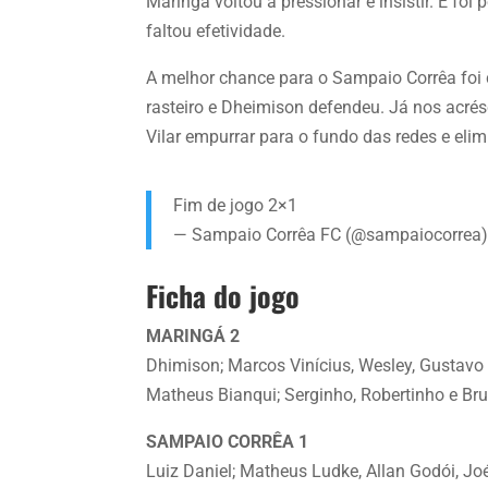
Maringá voltou a pressionar e insistir. E f
faltou efetividade.
A melhor chance para o Sampaio Corrêa foi
rasteiro e Dheimison defendeu. Já nos acré
Vilar empurrar para o fundo das redes e eli
Fim de jogo 2×1
— Sampaio Corrêa FC (@sampaiocorrea
Ficha do jogo
MARINGÁ 2
Dhimison; Marcos Vinícius, Wesley, Gustavo 
Matheus Bianqui; Serginho, Robertinho e Bru
SAMPAIO CORRÊA 1
Luiz Daniel; Matheus Ludke, Allan Godói, Jo