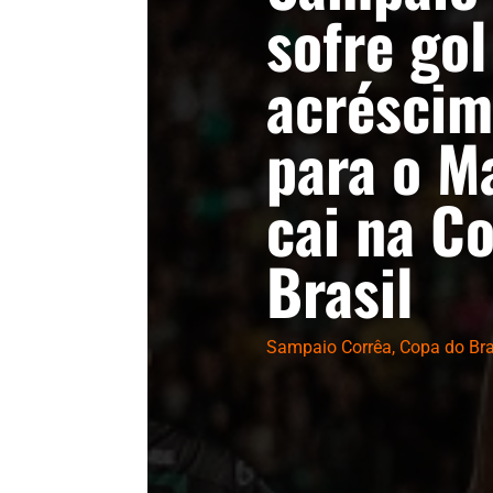
sofre gol
acréscim
para o M
cai na C
Brasil
Sampaio Corrêa
,
Copa do Bra