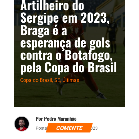
Artilheiro do
Sergipe em 2023,
Braga é a
esperança de gols
contra o Botafogo,
pela Copa do Brasil
Copa do Brasil
,
SE
,
Últimas
Por Pedro Maranhão
COMENTE
Postado dia 2 de março de 2023