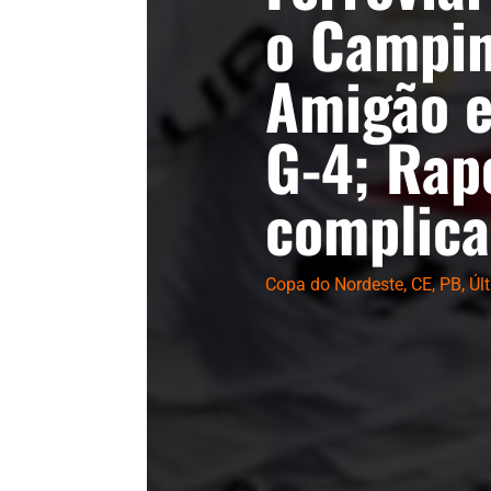
o Campin
Amigão e
G-4; Rap
complica
Copa do Nordeste
,
CE
,
PB
,
Úl