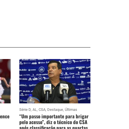
Série D
,
AL
,
CSA
,
Destaque
,
Últimas
vence
“Um passo importante para brigar
pelo acesso”, diz o técnico do CSA
após classificação para as quartas