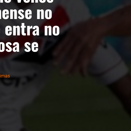
ense no
 entra no
osa se
timas