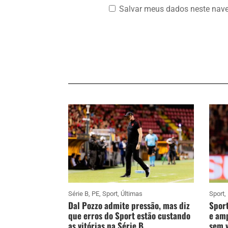
Salvar meus dados neste nave
Série B
,
PE
,
Sport
,
Últimas
Sport
,
Dal Pozzo admite pressão, mas diz
Sport
que erros do Sport estão custando
e amp
as vitórias na Série B
sem v