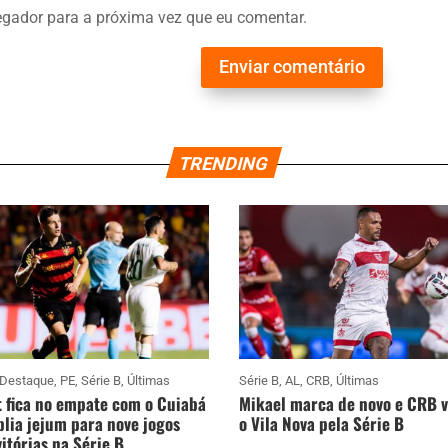
gador para a próxima vez que eu comentar.
Enviar comentário
TRENDING
Destaque
,
PE
,
Série B
,
Últimas
Série B
,
AL
,
CRB
,
Últimas
 fica no empate com o Cuiabá
Mikael marca de novo e CRB 
lia jejum para nove jogos
o Vila Nova pela Série B
itórias na Série B