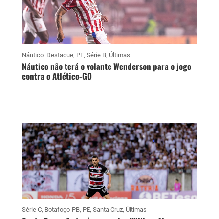
Náutico
,
Destaque
,
PE
,
Série B
,
Últimas
Náutico não terá o volante Wenderson para o jogo
contra o Atlético-GO
Série C
,
Botafogo-PB
,
PE
,
Santa Cruz
,
Últimas