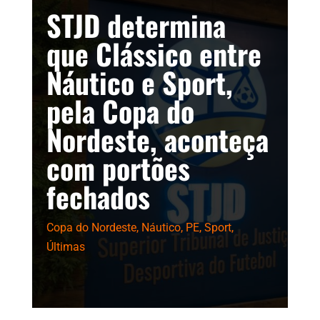
STJD determina
que Clássico entre
Náutico e Sport,
pela Copa do
Nordeste, aconteça
com portões
fechados
Copa do Nordeste
,
Náutico
,
PE
,
Sport
,
Últimas