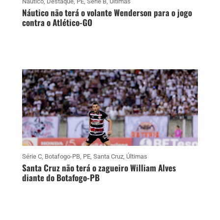
Náutico
,
Destaque
,
PE
,
Série B
,
Últimas
Náutico não terá o volante Wenderson para o jogo
contra o Atlético-GO
Série C
,
Botafogo-PB
,
PE
,
Santa Cruz
,
Últimas
Santa Cruz não terá o zagueiro William Alves
diante do Botafogo-PB