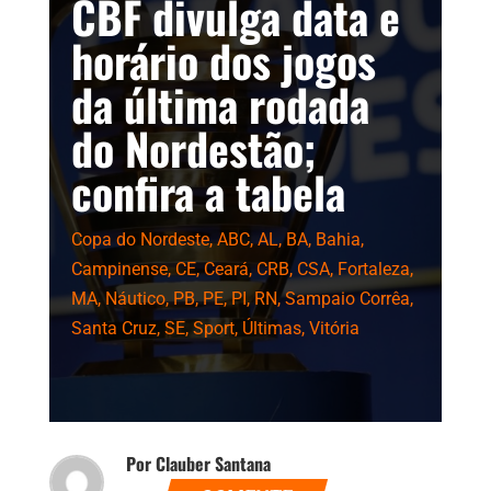
CBF divulga data e
horário dos jogos
da última rodada
do Nordestão;
confira a tabela
Copa do Nordeste
,
ABC
,
AL
,
BA
,
Bahia
,
Campinense
,
CE
,
Ceará
,
CRB
,
CSA
,
Fortaleza
,
MA
,
Náutico
,
PB
,
PE
,
PI
,
RN
,
Sampaio Corrêa
,
Santa Cruz
,
SE
,
Sport
,
Últimas
,
Vitória
Por Clauber Santana