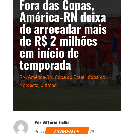
Fora das Copas,
América-RN deixa
de arrecadar mais
de R$ 2 milhões
em início de
temporada
RN
,
América-RN
,
Copa do Brasil
,
Copa do
Nordeste
,
Últimas
Por Vittória Fialho
COMENTE
Postado dia 7 de março de 2023