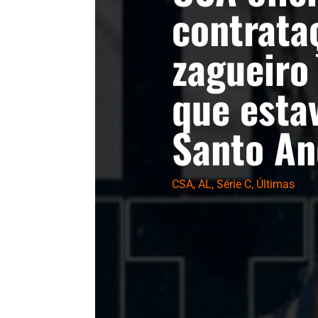
contrata
zagueiro 
que esta
Santo An
CSA
,
AL
,
Série C
,
Últimas