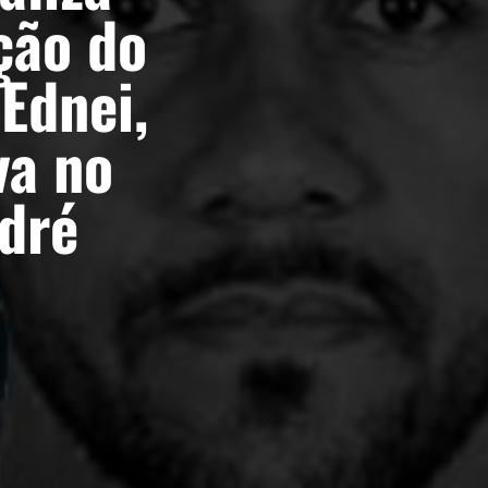
ção do
Ednei,
va no
dré