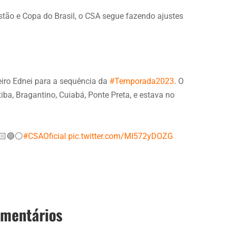
tão e Copa do Brasil, o CSA segue fazendo ajustes
eiro Ednei para a sequência da
#Temporada2023
. O
iba, Bragantino, Cuiabá, Ponte Preta, e estava no
🏻🔵⚪️
#CSAOficial
pic.twitter.com/MI572yDOZG
omentários