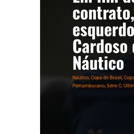
contrato,
esquerdo
Cardoso 
Náutico
Náutico
,
Copa do Brasil
,
Copa
Pernambucano
,
Série C
,
Últi