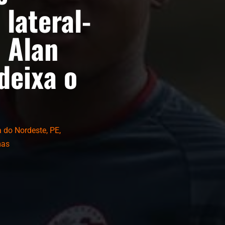
 lateral-
 Alan
deixa o
 do Nordeste
,
PE
,
mas