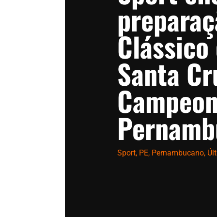
preparaç
Clássico
Santa Cr
Campeon
Pernamb
Sport
,
PE
,
Pernambucano
,
Úl