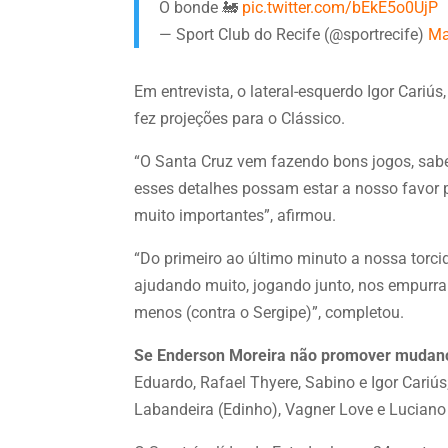
O bonde 🚂
pic.twitter.com/bEkE5o0UjP
— Sport Club do Recife (@sportrecife)
Ma
Em entrevista, o lateral-esquerdo Igor Car
fez projeções para o Clássico.
“O Santa Cruz vem fazendo bons jogos, sabe
esses detalhes possam estar a nosso favor 
muito importantes”, afirmou.
“Do primeiro ao último minuto a nossa torci
ajudando muito, jogando junto, nos empurr
menos (contra o Sergipe)”, completou.
Se Enderson Moreira não promover mudanç
Eduardo, Rafael Thyere, Sabino e Igor Cariú
Labandeira (Edinho), Vagner Love e Luciano