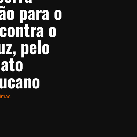
ão para o
 contra o
uz, pelo
ato
ucano
timas