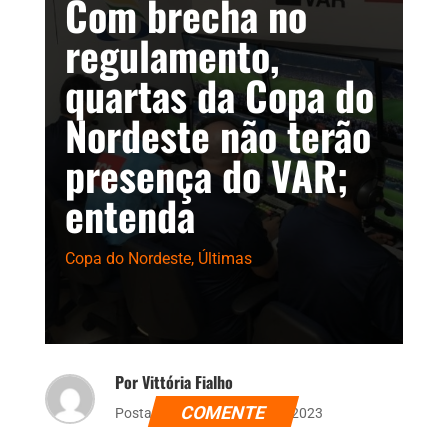
Com brecha no
regulamento,
quartas da Copa do
Nordeste não terão
presença do VAR;
entenda
Copa do Nordeste
,
Últimas
Por Vittória Fialho
COMENTE
Postado dia 23 de março de 2023