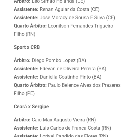
Árbitro:
Leo Simão Holanda (CE)
Assistente:
Renan Aguiar da Costa (CE)
Assistente:
Jose Moracy de Sousa E Silva (CE)
Quarto Árbitro:
Leonilson Fernandes Trigueiro
Filho (RN)
Sport x CRB
Árbitro:
Diego Pombo Lopez (BA)
Assistente:
Edevan de Oliveira Pereira (BA)
Assistente:
Daniella Coutinho Pinto (BA)
Quarto
Árbitro:
Paulo Belence Alves dos Prazeres
Filho (PE)
Ceará x Sergipe
Árbitro:
Caio Max Augusto Vieira (RN)
Assistente:
Luis Carlos de Franca Costa (RN)
Assistente:
Lorival Candido das Flores (RN)