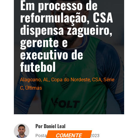
Em processo de
reformulação, CSA
dispensa zagueiro,
gerente e
executivo de
futebol
Alagoano
,
AL
,
Copa do Nordeste
,
CSA
,
Série
C
,
Últimas
Por Daniel Leal
COMENTE
Postado dia 28 de março de 2023