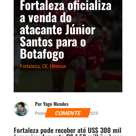
Fortaleza oficializa
a venda do
atacante Júnior
Santos para o
Botafogo
Fortaleza
,
CE
,
Últimas
Por Yago Mendes
COMENTE
Postado dia 31 de março de 2023
Fortaleza pode receber até US$ 300 mil