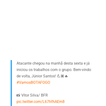
Atacante chegou na manhã desta sexta e já
iniciou os trabalhos com o grupo. Bem-vindo
de volta, Júnior Santos! 💪🏾🔥
#VamosBOTAFOGO
📸 Vítor Silva/ BFR
pic.twitter.com/L67hfhAEm8