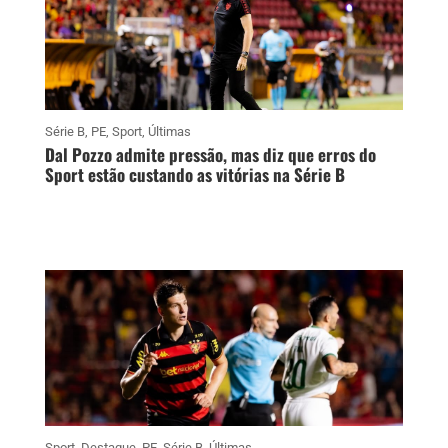
Série B
,
PE
,
Sport
,
Últimas
Dal Pozzo admite pressão, mas diz que erros do
Sport estão custando as vitórias na Série B
Sport
,
Destaque
,
PE
,
Série B
,
Últimas