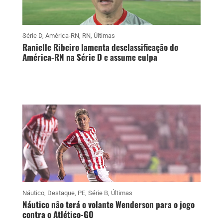
Série D
,
América-RN
,
RN
,
Últimas
Ranielle Ribeiro lamenta desclassificação do
América-RN na Série D e assume culpa
Náutico
,
Destaque
,
PE
,
Série B
,
Últimas
Náutico não terá o volante Wenderson para o jogo
contra o Atlético-GO