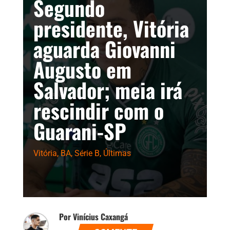
Segundo
presidente, Vitória
aguarda Giovanni
Augusto em
Salvador; meia irá
rescindir com o
Guarani-SP
Vitória
,
BA
,
Série B
,
Últimas
Por Vinícius Caxangá