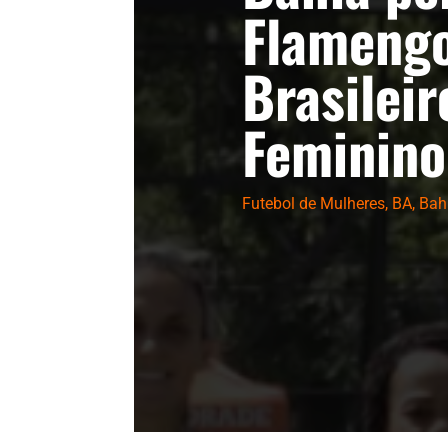
Flamengo
Brasileir
Feminino
Futebol de Mulheres
,
BA
,
Bah