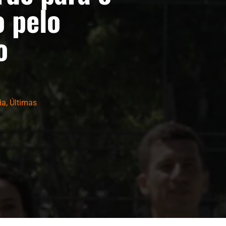
 pelo
o
ia
,
Últimas