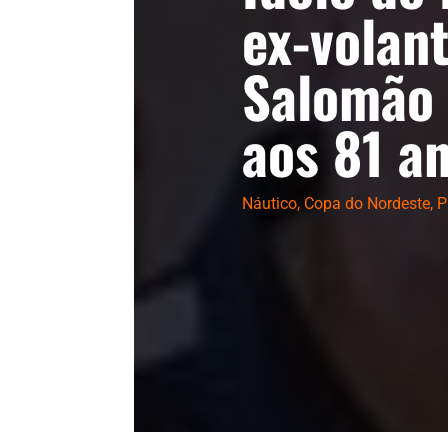
ex-volan
Salomão
aos 81 a
Náutico
,
Copa do Nordeste
,
P