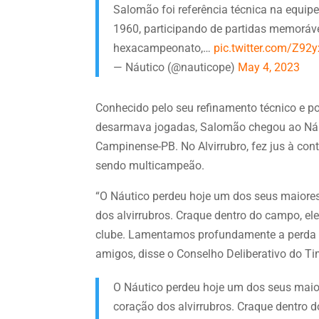
Salomão foi referência técnica na equip
1960, participando de partidas memoráv
hexacampeonato,…
pic.twitter.com/Z92
— Náutico (@nauticope)
May 4, 2023
Conhecido pelo seu refinamento técnico e p
desarmava jogadas, Salomão chegou ao Ná
Campinense-PB. No Alvirrubro, fez jus à con
sendo multicampeão.
“O Náutico perdeu hoje um dos seus maiore
dos alvirrubros. Craque dentro do campo, el
clube. Lamentamos profundamente a perda e
amigos, disse o Conselho Deliberativo do T
O Náutico perdeu hoje um dos seus maio
coração dos alvirrubros. Craque dentro 