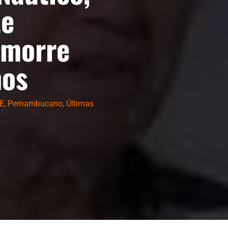
te
 morre
nos
E
,
Pernambucano
,
Últimas