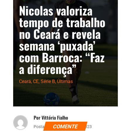
Nicolas valoriza
tempo de trabalho
no Ceará e revela
semana ‘puxada’
com Barroca: “Faz
a diferença”
Ceará
,
CE
,
Série B
,
Últimas
Por Vittória Fialho
COMENTE
Postado dia 18 de maio de 2023