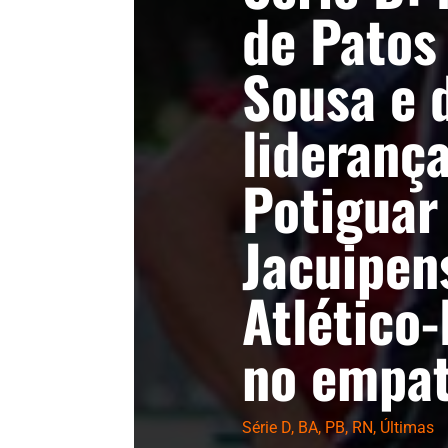
de Patos
Sousa e 
liderança
Potiguar
Jacuipen
Atlético
no empa
Série D
,
BA
,
PB
,
RN
,
Últimas