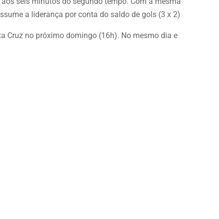
no, aos seis minutos do segundo tempo. Com a mesma
ssume a liderança por conta do saldo de gols (3 x 2)
ta Cruz no próximo domingo (16h). No mesmo dia e