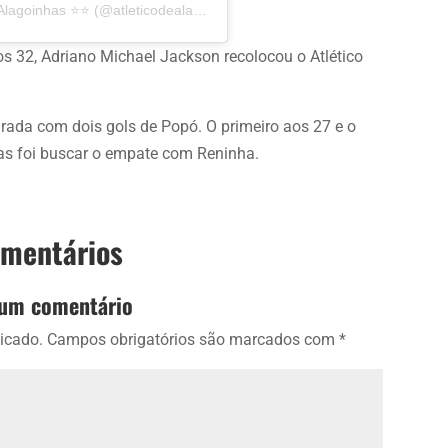
Uma publicação compartilhada por Atlético de Alagoinhas ⭐⭐️ (@atleticodealagoinhas)
32, Adriano Michael Jackson recolocou o Atlético
rada com dois gols de Popó. O primeiro aos 27 e o
as foi buscar o empate com Reninha.
omentários
 um comentário
icado.
Campos obrigatórios são marcados com
*