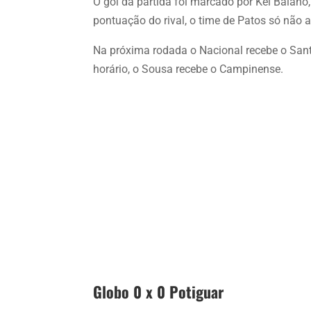
O gol da partida foi marcado por Kel Baia
pontuação do rival, o time de Patos só não a
Na próxima rodada o Nacional recebe o San
horário, o Sousa recebe o Campinense.
Globo 0 x 0 Potiguar