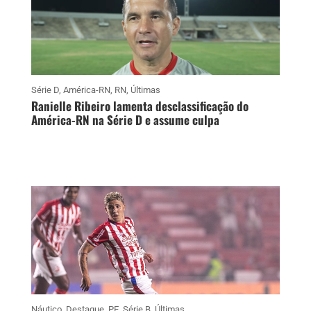
Série D
,
América-RN
,
RN
,
Últimas
Ranielle Ribeiro lamenta desclassificação do
América-RN na Série D e assume culpa
Náutico
,
Destaque
,
PE
,
Série B
,
Últimas