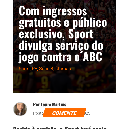
Com ingressos
gratuitos e público
exclusivo, Sport
divulga serviço do
jogo contra o ABC
Sport
,
PE
,
Série B
,
Últimas
Por Laura Martins
COMENTE
Postado dia 24 de maio de 2023
Devido à punição, o Sport terá apoio