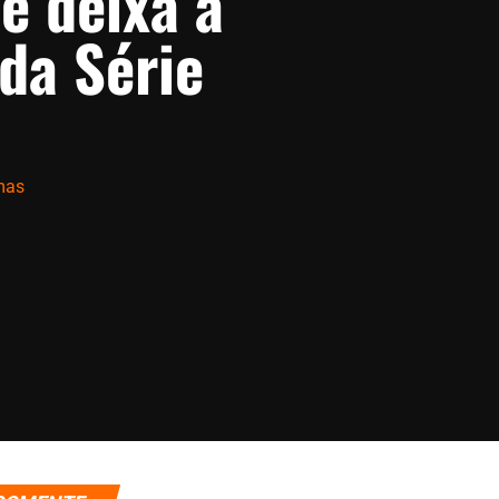
e deixa a
da Série
mas