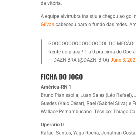
da vitória.
A equipe alvirrubra insistiu e chegou ao gol n
Gilvan
cabeceou para o fundo das redes. Amé
GOOOOOOOOOOOOOOOOL DO MECÃO! 🔴⚪ Gi
frente do placar! 1 a 0 pra cima do Operá
— DAZN BRA (@DAZN_BRA)
June 3, 202
FICHA DO JOGO
América-RN 1
Bruno Pianissolla; Luan Sales (Léo Rafael), J
Guedes (Kaio César), Rael (Gabriel Silva) e
Wallace Pernambucano. Técnico: Thiago Ca
Operário 0
Rafael Santos; Yago Rocha, Jonathan Costa, 