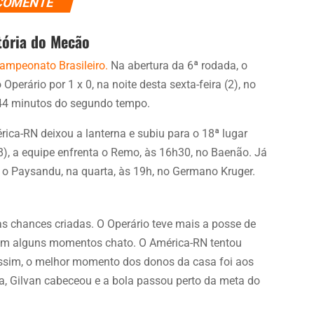
COMENTE
tória do Mecão
ampeonato Brasileiro.
Na abertura da 6ª rodada, o
Operário por 1 x 0, na noite desta sexta-feira (2), no
s 44 minutos do segundo tempo.
rica-RN deixou a lanterna e subiu para o 18ª lugar
8), a equipe enfrenta o Remo, às 16h30, no Baenão. Já
á o Paysandu, na quarta, às 19h, no Germano Kruger.
as chances criadas. O Operário teve mais a posse de
 em alguns momentos chato. O América-RN tentou
 Assim, o melhor momento dos donos da casa foi aos
a, Gilvan cabeceou e a bola passou perto da meta do