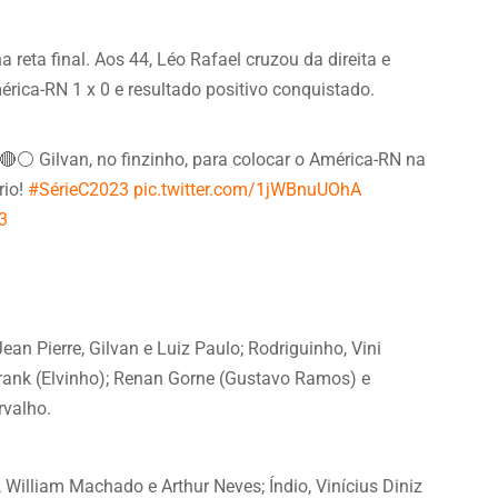
a reta final. Aos 44, Léo Rafael cruzou da direita e
rica-RN 1 x 0 e resultado positivo conquistado.
lvan, no finzinho, para colocar o América-RN na
rio!
#SérieC2023
pic.twitter.com/1jWBnuUOhA
3
ean Pierre, Gilvan e Luiz Paulo; Rodriguinho, Vini
 Frank (Elvinho); Renan Gorne (Gustavo Ramos) e
rvalho.
William Machado e Arthur Neves; Índio, Vinícius Diniz