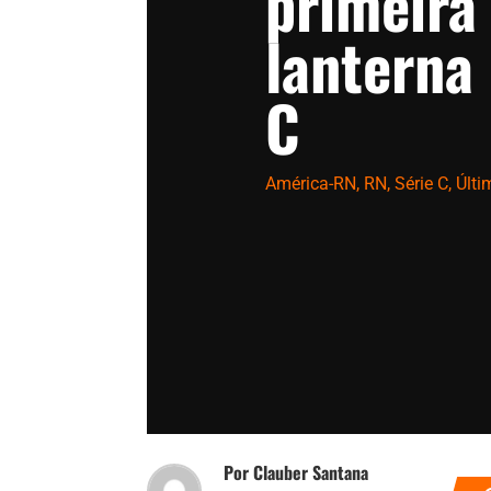
primeira 
lanterna 
C
América-RN
,
RN
,
Série C
,
Últi
Por Clauber Santana