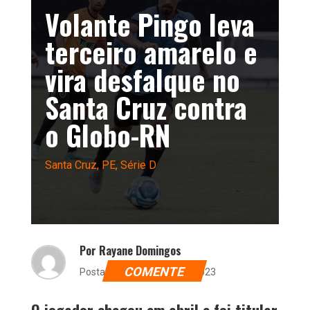
Volante Pingo leva
terceiro amarelo e
vira desfalque no
Santa Cruz contra
o Globo-RN
Santa Cruz
,
PE
,
Série D
Por Rayane Domingos
COMENTE
Postado dia 9 de junho de 2023
O jogador chegou em abril e foi titular