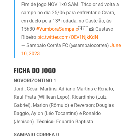
Fim de jogo NOV 1×0 SAM. Tricolor só volta a
campo no dia 25/06 para enfrentar o Ceará,
em duelo pela 13ª rodada, no Castelão, às
15h30
#VumboraSampaio
🇲🇱 📸 Gustavo
Ribeiro
pic.twitter.com/OEv1NjkKdN
— Sampaio Corrêa FC (@sampaiocorrea)
June
10, 2023
FICHA DO JOGO
NOVORIZONTINO 1
Jordi; César Martins, Adriano Martins e Renato;
Raul Prata (Williean Lepo), Ricardinho (Luiz
Gabriel), Marlon (Rômulo) e Reverson; Douglas
Baggio, Aylon (Léo Tocantins) e Ronaldo
(Jenison).
Técnico:
Eduardo Baptista
SAMPAIO CORRÊA 0