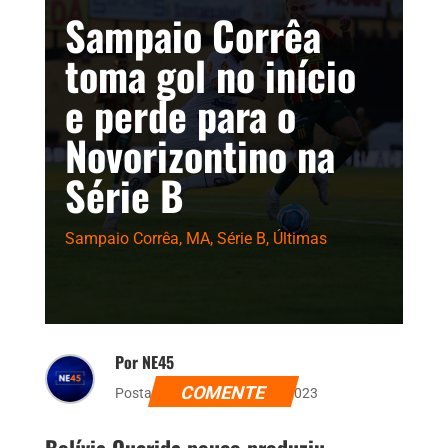
Sampaio Corrêa
toma gol no início
e perde para o
Novorizontino na
Série B
Sampaio Corrêa
,
MA
,
Série B
,
Últimas
Por NE45
COMENTE
Postado dia 10 de junho de 2023
Bolívia Querida pouco produziu