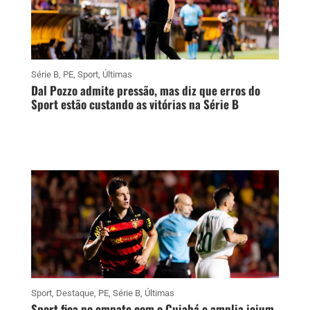
Série B
,
PE
,
Sport
,
Últimas
Dal Pozzo admite pressão, mas diz que erros do
Sport estão custando as vitórias na Série B
Sport
,
Destaque
,
PE
,
Série B
,
Últimas
Sport fica no empate com o Cuiabá e amplia jejum