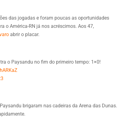
sões das jogadas e foram poucas as oportunidades
para o América-RN já nos acréscimos. Aos 47,
varo
abrir o placar.
ntra o Paysandu no fim do primeiro tempo: 1×0!
iUhARKaZ
23
e Paysandu brigaram nas cadeiras da Arena das Dunas.
rapidamente.