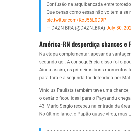
Confusão na arquibancada entre torcedo
Que cenas como essas não voltem a se rep
pic.twitter.com/KoJ56L0D9P
— DAZN BRA (@DAZN_BRA)
July 30, 20
América-RN desperdiça chances e 
Na etapa complementar, apesar da vantagem,
segundo gol. A consequência disso foi o po
Ainda assim, os primeiros bons momentos f
para fora e a segunda foi defendida por Ma
Vinícius Paulista também teve uma chance, 
o cenário ficou ideal para o Paysandu cheg
43, Mário Sérgio recebeu na entrada da área 
No último lance, o Papão quase virou, mas 