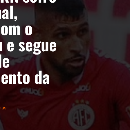
al,
com o
 e segue
de
ento da
mas