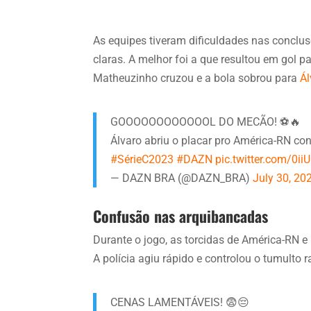
As equipes tiveram dificuldades nas conclu
claras. A melhor foi a que resultou em gol 
Matheuzinho cruzou e a bola sobrou para
Ál
GOOOOOOOOOOOOL DO MECÃO! ⚽🔥
Álvaro abriu o placar pro América-RN co
#SérieC2023
#DAZN
pic.twitter.com/0i
— DAZN BRA (@DAZN_BRA)
July 30, 20
Confusão nas arquibancadas
Durante o jogo, as torcidas de América-RN 
A polícia agiu rápido e controlou o tumulto 
CENAS LAMENTÁVEIS! 😨😔