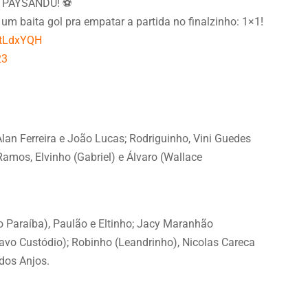
PAYSANDU! ⚽
 baita gol pra empatar a partida no finalzinho: 1×1!
zKtLdxYQH
23
 Alan Ferreira e João Lucas; Rodriguinho, Vini Guedes
Ramos, Elvinho (Gabriel) e Álvaro (Wallace
 Paraíba), Paulão e Eltinho; Jacy Maranhão
stavo Custódio); Robinho (Leandrinho), Nicolas Careca
 dos Anjos.