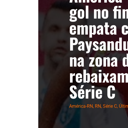
gol no fin
empata 
Paysandu
na zona 
rebaixam
Série C
América-RN
,
RN
,
Série C
,
Últi