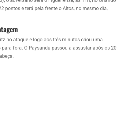
, o adversário será o Figueirense, às 11h, no Orlando
2 pontos e terá pela frente o Altos, no mesmo dia,
antagem
tz no ataque e logo aos três minutos criou uma
para fora. O Paysandu passou a assustar após os 20
cabeça.