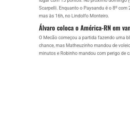
lugar com 15 pontos. No próximo domingo (6)
Scarpelli. Enquanto o Paysandu é o 8º com 2
mas às 16h, no Lindolfo Monteiro.
Álvaro coloca o América-RN em v
O Mecão começou a partida fazendo uma bli
chance, mas Matheuzinho mandou de voleio 
minutos e Robinho mandou com perigo de 