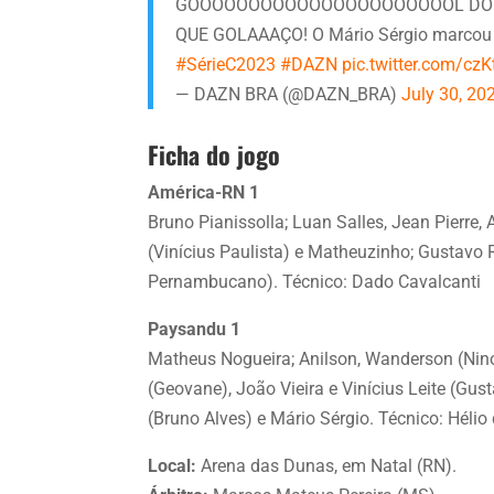
GOOOOOOOOOOOOOOOOOOOOOOL DO 
QUE GOLAAAÇO! O Mário Sérgio marcou um
#SérieC2023
#DAZN
pic.twitter.com/c
— DAZN BRA (@DAZN_BRA)
July 30, 20
Ficha do jogo
América-RN 1
Bruno Pianissolla; Luan Salles, Jean Pierre,
(Vinícius Paulista) e Matheuzinho; Gustavo 
Pernambucano). Técnico: Dado Cavalcanti
Paysandu 1
Matheus Nogueira; Anilson, Wanderson (Nino
(Geovane), João Vieira e Vinícius Leite (Gu
(Bruno Alves) e Mário Sérgio. Técnico: Hélio
Local:
Arena das Dunas, em Natal (RN).