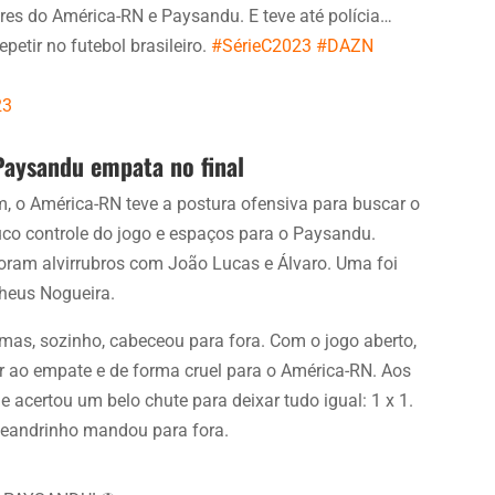
res do América-RN e Paysandu. E teve até polícia…
etir no futebol brasileiro.
#SérieC2023
#DAZN
23
Paysandu empata no final
 o América-RN teve a postura ofensiva para buscar o
uco controle do jogo e espaços para o Paysandu.
oram alvirrubros com João Lucas e Álvaro. Uma foi
theus Nogueira.
mas, sozinho, cabeceou para fora. Com o jogo aberto,
ar ao empate e de forma cruel para o América-RN. Aos
e acertou um belo chute para deixar tudo igual: 1 x 1.
Leandrinho mandou para fora.