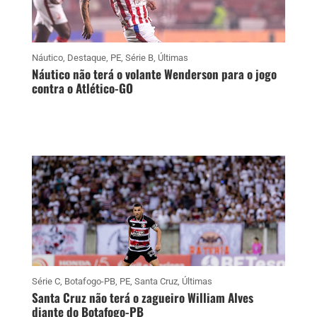
Náutico
,
Destaque
,
PE
,
Série B
,
Últimas
Náutico não terá o volante Wenderson para o jogo
contra o Atlético-GO
Série C
,
Botafogo-PB
,
PE
,
Santa Cruz
,
Últimas
Santa Cruz não terá o zagueiro William Alves
diante do Botafogo-PB