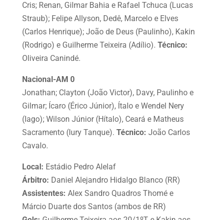
Cris; Renan, Gilmar Bahia e Rafael Tchuca (Lucas
Straub); Felipe Allyson, Dedê, Marcelo e Elves
(Carlos Henrique); João de Deus (Paulinho), Kakin
(Rodrigo) e Guilherme Teixeira (Adílio).
Técnico:
Oliveira Canindé.
Nacional-AM 0
Jonathan; Clayton (João Victor), Davy, Paulinho e
Gilmar; Ícaro (Érico Júnior), Ítalo e Wendel Nery
(Iago); Wilson Júnior (Hítalo), Ceará e Matheus
Sacramento (Iury Tanque).
Técnico:
João Carlos
Cavalo.
Local:
Estádio Pedro Alelaf
Árbitro:
Daniel Alejandro Hidalgo Blanco (RR)
Assistentes:
Alex Sandro Quadros Thomé e
Márcio Duarte dos Santos (ambos de RR)
Gols:
Guilherme Teixeira aos 20/1ºT e Kakin aos