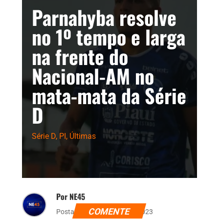
Parnahyba resolve
no 1º tempo e larga
na frente do
Nacional-AM no
mata-mata da Série
D
Série D
,
PI
,
Últimas
Por NE45
COMENTE
Postado dia 30 de julho de 2023