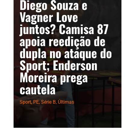
Diego Souza e
Vagner Love
juntos? Camisa 87
apoia reedição de
dupla no ataque do
Sport; Enderson
Moreira prega
cautela
Sport
,
PE
,
Série B
,
Últimas