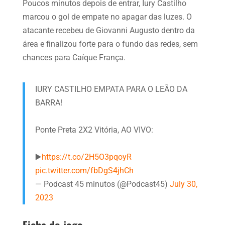
Poucos minutos depois de entrar, Iury Castilho
marcou o gol de empate no apagar das luzes. O
atacante recebeu de Giovanni Augusto dentro da
área e finalizou forte para o fundo das redes, sem
chances para Caíque França.
IURY CASTILHO EMPATA PARA O LEÃO DA
BARRA!
Ponte Preta 2X2 Vitória, AO VIVO:
▶️
https://t.co/2H5O3pqoyR
pic.twitter.com/fbDgS4jhCh
— Podcast 45 minutos (@Podcast45)
July 30,
2023
Ficha do jogo