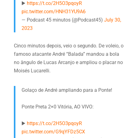
▶️
https://t.co/2H5O3pqoyR
pic.twitter.com/HNH31YU9A6
— Podcast 45 minutos (@Podcast45)
July 30,
2023
Cinco minutos depois, veio o segundo. De voleio, o
famoso atacante André “Balada” mandou a bola
no ângulo de Lucas Arcanjo e ampliou o placar no
Moisés Lucarelli.
Golaço de André ampliando para a Ponte!
Ponte Preta 2×0 Vitória, AO VIVO:
▶️
https://t.co/2H5O3pqoyR
pic.twitter.com/G9qYFDz5CX