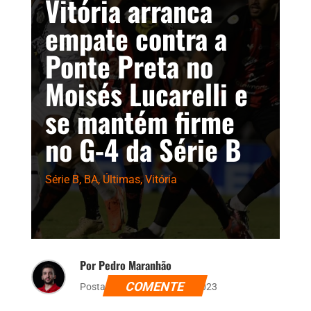
Vitória arranca
empate contra a
Ponte Preta no
Moisés Lucarelli e
se mantém firme
no G-4 da Série B
Série B
,
BA
,
Últimas
,
Vitória
Por Pedro Maranhão
COMENTE
Postado dia 30 de julho de 2023