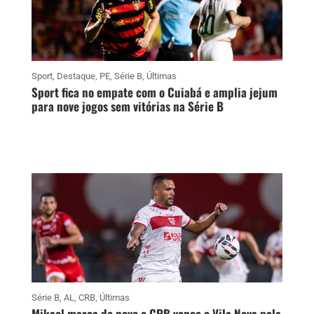
Sport
,
Destaque
,
PE
,
Série B
,
Últimas
Sport fica no empate com o Cuiabá e amplia jejum
para nove jogos sem vitórias na Série B
Série B
,
AL
,
CRB
,
Últimas
Mikael marca de novo e CRB vence o Vila Nova pela