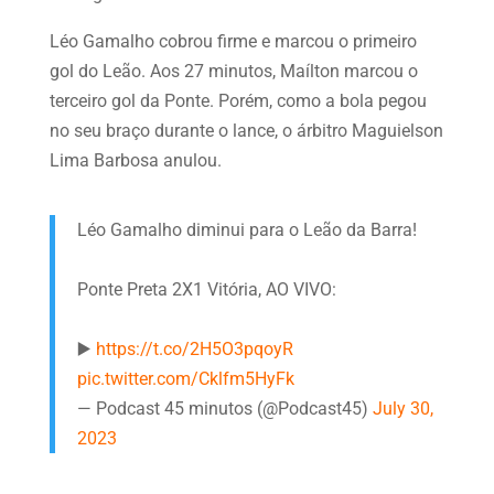
Léo Gamalho cobrou firme e marcou o primeiro
gol do Leão. Aos 27 minutos, Maílton marcou o
terceiro gol da Ponte. Porém, como a bola pegou
no seu braço durante o lance, o árbitro Maguielson
Lima Barbosa anulou.
Léo Gamalho diminui para o Leão da Barra!
Ponte Preta 2X1 Vitória, AO VIVO:
▶️
https://t.co/2H5O3pqoyR
pic.twitter.com/Cklfm5HyFk
— Podcast 45 minutos (@Podcast45)
July 30,
2023