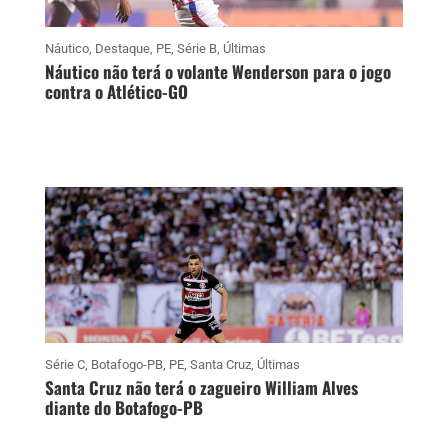
Náutico
,
Destaque
,
PE
,
Série B
,
Últimas
Náutico não terá o volante Wenderson para o jogo
contra o Atlético-GO
Série C
,
Botafogo-PB
,
PE
,
Santa Cruz
,
Últimas
Santa Cruz não terá o zagueiro William Alves
diante do Botafogo-PB