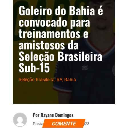
Goleiro do Bahia é
convocado para
treinamentos e
amistosos da
Seleção Brasileira
Sub-15
Seleção Brasileira
,
BA
,
Bahia
Por Rayane Domingos
COMENTE
Postado dia 31 de julho de 2023