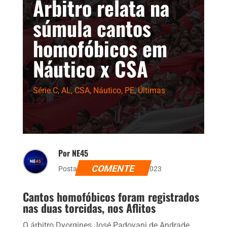
Árbitro relata na
súmula cantos
homofóbicos em
Náutico x CSA
Série C
,
AL
,
CSA
,
Náutico
,
PE
,
Últimas
Por NE45
COMENTE
Postado dia 6 de agosto de 2023
Cantos homofóbicos foram registrados
nas duas torcidas, nos Aflitos
O árbitro Dyorgines José Padovani de Andrade