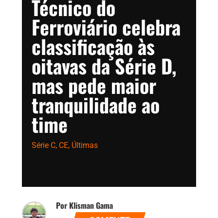
Técnico do
Ferroviário celebra
classificação às
oitavas da Série D,
mas pede maior
tranquilidade ao
time
Série C
,
CE
,
Últimas
Por Klisman Gama