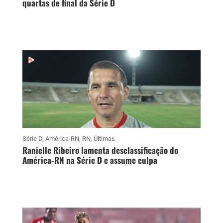
quartas de final da Série D
Série D
,
América-RN
,
RN
,
Últimas
Ranielle Ribeiro lamenta desclassificação do
América-RN na Série D e assume culpa