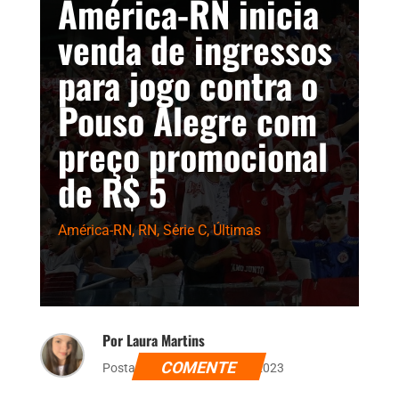
América-RN inicia
venda de ingressos
para jogo contra o
Pouso Alegre com
preço promocional
de R$ 5
América-RN
,
RN
,
Série C
,
Últimas
Por Laura Martins
COMENTE
Postado dia 8 de agosto de 2023