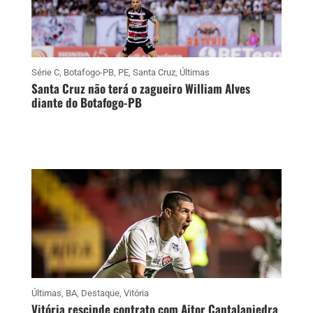
Série C
,
Botafogo-PB
,
PE
,
Santa Cruz
,
Últimas
Santa Cruz não terá o zagueiro William Alves
diante do Botafogo-PB
Últimas
,
BA
,
Destaque
,
Vitória
Vitória rescinde contrato com Aitor Cantalapiedra