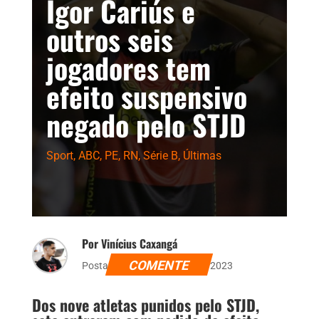
Igor Cariús e
outros seis
jogadores tem
efeito suspensivo
negado pelo STJD
Sport
,
ABC
,
PE
,
RN
,
Série B
,
Últimas
Por Vinícius Caxangá
COMENTE
Postado dia 29 de agosto de 2023
Dos nove atletas punidos pelo STJD,