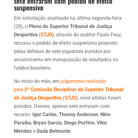
sete entraram com pedido de efeito
suspensivo
Em solicitação analisada na última segunda-feira
(28), o
Pleno do Superior Tribunal de Justiça
Desportiva
(STJD)
, através do auditor Paulo Feuz,
recusou o pedido de efeito suspensivo proposto
pelas defesas de sete jogadores punidos por
envolvimento em manipulação de resultados no
futebol brasileiro.
No início do mês, em
julgamento realizado
pela
2ª
Comissão Disciplinar do Superior Tribunal
de Justiça Desportiva
(STJD)
, nove atletas foram
punidos. Desses, apenas sete entraram com
recurso:
Igor Cariús
,
Thonny Anderson
,
Nino
Paraíba
,
Bryan Garcia
,
Diego Porfírio
,
Vitor
Mendes
e
Dadá Belmonte
.