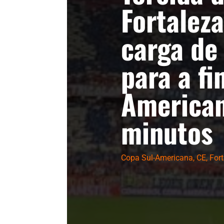
Fortalez
carga de
para a fi
America
minutos
Copa Sul-Americana
,
CE
,
For