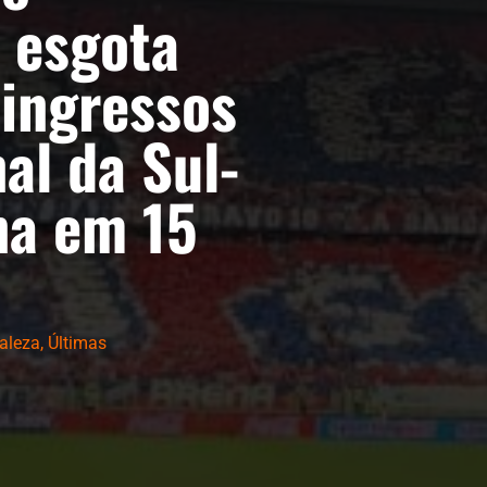
a esgota
 ingressos
nal da Sul-
na em 15
taleza
,
Últimas