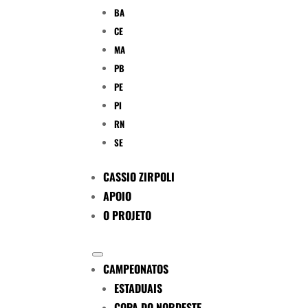
BA
CE
MA
PB
PE
PI
RN
SE
CASSIO ZIRPOLI
APOIO
O PROJETO
CAMPEONATOS
ESTADUAIS
COPA DO NORDESTE