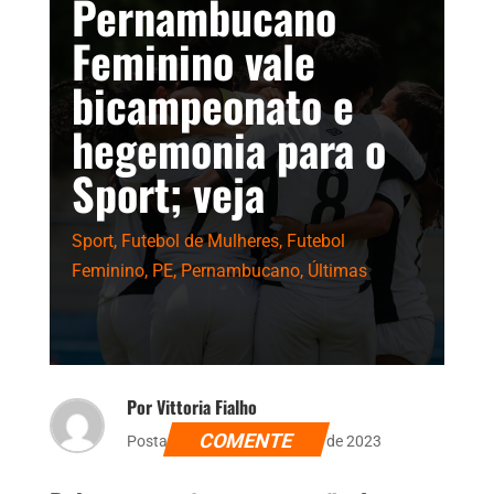
Pernambucano
Feminino vale
bicampeonato e
hegemonia para o
Sport; veja
Sport
,
Futebol de Mulheres
,
Futebol
Feminino
,
PE
,
Pernambucano
,
Últimas
Por Vittoria Fialho
COMENTE
Postado dia 18 de novembro de 2023