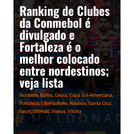
Ranking de Clubes
da Conmebol é
divulgado e
Fortaleza é o
melhor colocado
entre nordestinos;
veja lista
Nordeste
,
Bahia
,
Ceará
,
Copa Sul-Americana
,
Fortaleza
,
Libertadores
,
Náutico
,
Santa Cruz
,
Sport
,
Últimas
,
Vídeos
,
Vitória