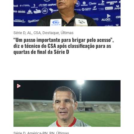
Série D
,
AL
,
CSA
,
Destaque
,
Últimas
“Um passo importante para brigar pelo acesso”,
diz o técnico do CSA após classificação para as
quartas de final da Série D
Série D
,
América-RN
,
RN
,
Últimas