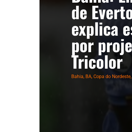
de Evert
explica 
por proj
Tricolor
Bahia
,
BA
,
Copa do Nordeste