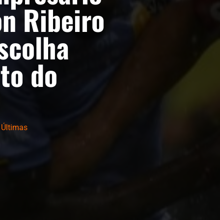
on Ribeiro
escolha
eto do
,
Últimas